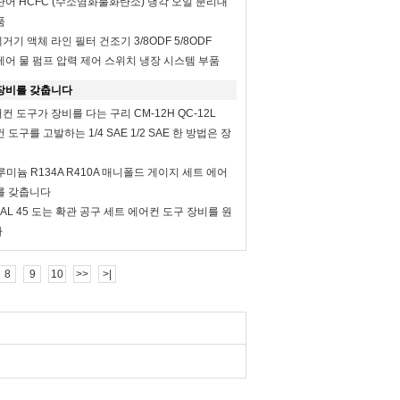
단어 HCFC (수소염화불화탄소) 냉각 오일 분리대
품
4 제거기 액체 라인 필터 건조기 3/8ODF 5/8ODF
레어 물 펌프 압력 제어 스위치 냉장 시스템 부품
장비를 갖춥니다
 도구가 장비를 다는 구리 CM-12H QC-12L
도구를 고발하는 1/4 SAE 1/2 SAE 한 방법은 장
알루미늄 R134A R410A 매니폴드 게이지 세트 에어
를 갖춥니다
 AL 45 도는 확관 공구 세트 에어컨 도구 장비를 원
다
8
9
10
>>
>|