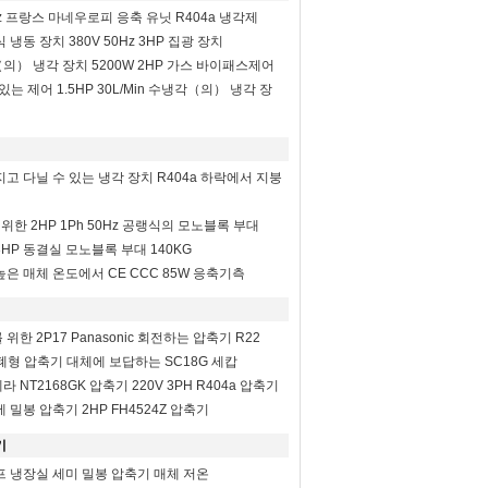
0Hz 프랑스 마네우로피 응축 유닛 R404a 냉각제
식 냉동 장치 380V 50Hz 3HP 집광 장치
（의） 냉각 장치 5200W 2HP 가스 바이패스제어
있는 제어 1.5HP 30L/Min 수냉각（의） 냉각 장
고 다닐 수 있는 냉각 장치 R404a 하락에서 지붕
 위한 2HP 1Ph 50Hz 공랭식의 모노블록 부대
HP 동결실 모노블록 부대 140KG
은 매체 온도에서 CE CCC 85W 응축기측
한 2P17 Panasonic 회전하는 압축기 R22
밀폐형 압축기 대체에 보답하는 SC18G 세캅
NT2168GK 압축기 220V 3PH R404a 압축기
 밀봉 압축기 2HP FH4524Z 압축기
기
프 냉장실 세미 밀봉 압축기 매체 저온