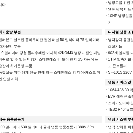
냉장고를 위한 
니다
5HP 왕복 비트
10HP 냉장실을
기
차가운방 부분
디지털 냉동 조
컬러본드 날조된 폴리우레탄 절연 패널 50 밀리미터 75 밀리미터
냉각장치 동결실을 
차가운방 부품
조절기들
2.0 밀리미터 강철 폴리우레탄 이사회 42KG/M3 냉장고 절연 패널
902개 엘리웰 디
거꾸로 할 수 있는 비행기 스테인레스 강 도어 힌지 SS 자동식 문
1 HP 압축기를 
손잡이 차가운방 부품
도 콘트롤러
동결실을 위한 해제 핸들 안에 있는 스테인레스 강 다이-캐스트 아
SF-101S 22
연 안전 래치
냉동 서비스 값
1064/4A6 
EVR 에어콘 솔
스아기노미야 감압
TES2 R404a
냉동 송풍전동기
냉장 시스템 부
600 밀리미터 630 밀리미터 굴대 냉동 송풍전동기 380V 3Ph
냉각 장치를 위