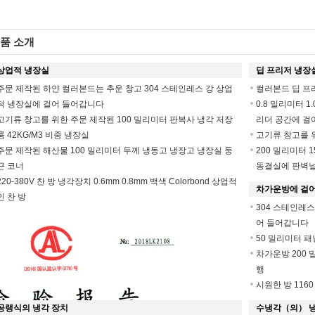
품 소개
상업적 냉장실
딥 프리저 냉장
주문 제작된 하얀 컬러본드는 추운 창고 304 스테인레스 강 상업
컬러본드 딥 프
적 냉장실에 걸어 들어갑니다
0.8 밀리미터 
고기류 창고를 위한 주문 제작된 100 밀리미터 판복사 냉각 저장
리더 공간에 걸
룸 42KG/M3 비중 냉장실
고기류 창고를 위
주문 제작된 해산물 100 밀리미터 두께 냉동고 냉장고 냉장실 둥
200 밀리미터 1
근 코너
동결실에 판벽
220-380V 찬 방 냉각장치 0.6mm 0.8mm 백색 Colorbond 상업적
차가운방에 걸
인 찬 방
304 스테인레
어 들어갑니다
50 밀리미터 패
차가운방 200 
행
시원한 방 116
공랭식의 냉각 장치
수냉각（의） 냉