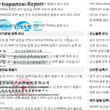
세미 밀봉 압축기와 비트저 4EES-6Y 풍랭식 냉각 장치
1Ph 50Hz 6
R404a 4VES-10Y 냉장실 10HP 비트저 응축 유닛
2DES-3Y 수냉
FH4524Z 2HP 높은 온도 프란체테쿰세 풍랭식 냉각 장치 220V
CE UL 수냉각
50Hz
팬 85W명 멀리 
28HP 시원한 방 냉장 설비 6HE-28Y R404a 응축 유닛
치
차가운방 응축 유닛
모노블록 유닛
포장 종 7HP 냉장실 콘덴서 에머슨 R404a 공기는 식었습니다
냉각 장치에 가지
CE UL 8HP 차가운방 응축 유닛 850W 압축기 냉각장치 응축 유
으로 덮으세요
닛
Samll 냉장고를
220V 50Hz 차가운방 응축 유닛 밀봉한 스크롤 5HP 응축 유닛
의학 케이터링 3
87KG 콜드마크 지적 차가운방 응축 유닛 3HP 물은 식었습니다
모노블록 부대 높
냉장실 증발기
신비한 압축기
말 탄 파우더 코팅된 알루미늄 유닛 쿨러 증발기 핀 스페이싱 4 밀
냉각 공기조화를 위
리미터 천정
R134a 냉동 
R404a 공랭장치 증발기 하얀 스테인레스 강 본은 냉각기 증발기
엠브라코 아스페라 
에 걸어 들어갑니다
의학 임시 테쿰세
220V 50Hz 냉동 냉장실 증발기 85% 상대 습도를 녹이는 뜨거운
세미 밀봉 압축
가스
SP4HF 레프컴
30-98KW는 냉장고 냉장실 증발기 핀 공간 6.0MM에 걸어 들어갑