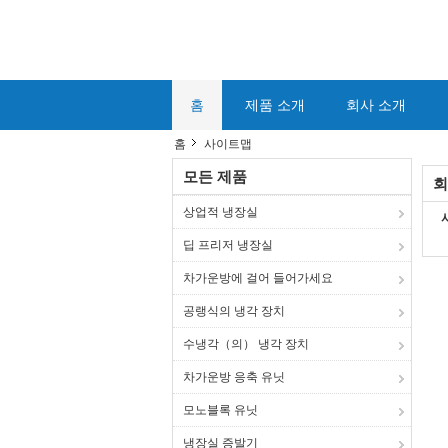
홈
제품 소개
회사 소개
홈
사이트맵
모든 제품
회
상업적 냉장실
딥 프리저 냉장실
차가운방에 걸어 들어가세요
공랭식의 냉각 장치
수냉각（의） 냉각 장치
차가운방 응축 유닛
모노블록 유닛
냉장실 증발기