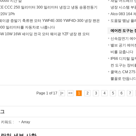
30000 시간 삶
채널 어드레스 
CE CCC 250 밀리미터 300 밀리미터 냉장고 냉동 송풍전동기
냉장 시스템 부
220V 1Ph
Alco 083 16
웨이광 증발기 축류팬 모터 YWF4E-300 YWF4D-300 냉장 팬은
도움말 땜납 플
300 밀리미터를 자동차로 나릅니다
에어컨 도구는 
5W 10W 16W 셰이딩 전극 모터 웨이광 YZF 냉장 팬 모터
신속접연기 에어컨
밸브 공기 에어컨 
비를 갖춥니다
IP66 디지털 
컨 도구는 장비
쿨맥스 CM 275
뿔꼴로 만듭니
Page 1 of 17
|<
<<
1
2
3
4
5
6
7
그
키워드 :
Array